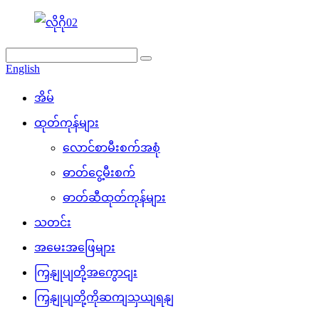
English
အိမ်
ထုတ်ကုန်များ
လောင်စာမီးစက်အစုံ
ဓာတ်ငွေ့မီးစက်
ဓာတ်ဆီထုတ်ကုန်များ
သတင်း
အမေးအဖြေများ
ကြှနျုပျတို့အကွောငျး
ကြှနျုပျတို့ကိုဆကျသှယျရနျ