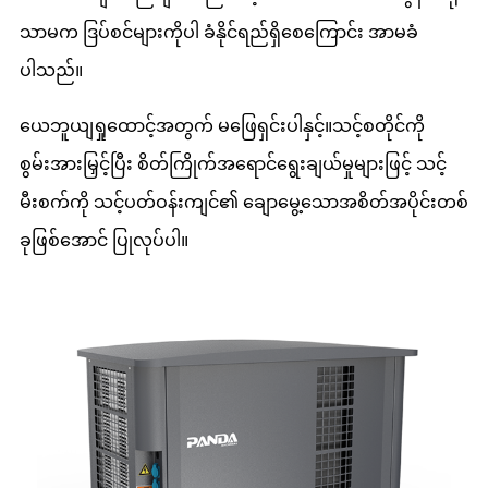
သာမက ဒြပ်စင်များကိုပါ ခံနိုင်ရည်ရှိစေကြောင်း အာမခံ
ပါသည်။
ယေဘူယျရှုထောင့်အတွက် မဖြေရှင်းပါနှင့်။သင့်စတိုင်ကို
စွမ်းအားမြှင့်ပြီး စိတ်ကြိုက်အရောင်ရွေးချယ်မှုများဖြင့် သင့်
မီးစက်ကို သင့်ပတ်ဝန်းကျင်၏ ချောမွေ့သောအစိတ်အပိုင်းတစ်
ခုဖြစ်အောင် ပြုလုပ်ပါ။