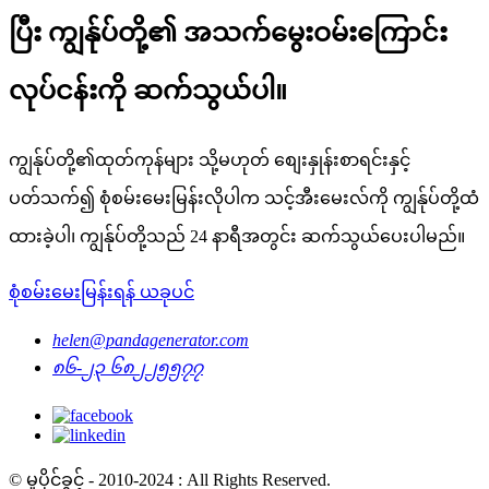
ပြီး ကျွန်ုပ်တို့၏ အသက်မွေးဝမ်းကြောင်း
လုပ်ငန်းကို ဆက်သွယ်ပါ။
ကျွန်ုပ်တို့၏ထုတ်ကုန်များ သို့မဟုတ် စျေးနှုန်းစာရင်းနှင့်
ပတ်သက်၍ စုံစမ်းမေးမြန်းလိုပါက သင့်အီးမေးလ်ကို ကျွန်ုပ်တို့ထံ
ထားခဲ့ပါ၊ ကျွန်ုပ်တို့သည် 24 နာရီအတွင်း ဆက်သွယ်ပေးပါမည်။
စုံစမ်းမေးမြန်းရန် ယခုပင်
helen@pandagenerator.com
၈၆-၂၃ ၆၈၂၂၅၅၇၇
© မူပိုင်ခွင့် - 2010-2024 : All Rights Reserved.