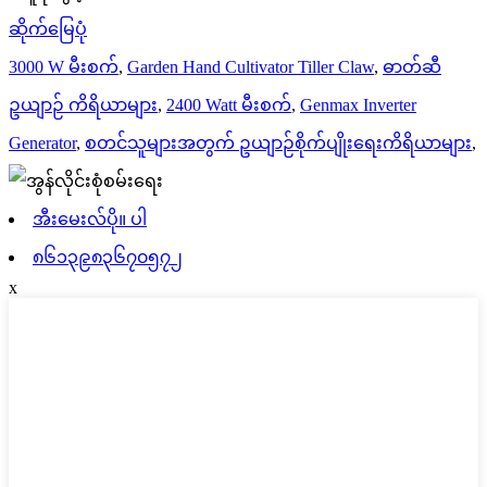
ဆိုက်မြေပုံ
3000 W မီးစက်
,
Garden Hand Cultivator Tiller Claw
,
ဓာတ်ဆီ
ဥယျာဉ် ကိရိယာများ
,
2400 Watt မီးစက်
,
Genmax Inverter
Generator
,
စတင်သူများအတွက် ဥယျာဉ်စိုက်ပျိုးရေးကိရိယာများ
,
အီးမေးလ်ပို။ ပါ
၈၆၁၃၉၈၃၆၇၀၅၇၂
x