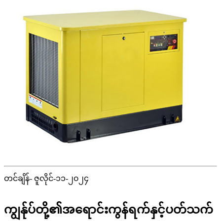
တင်ချိန်- ဇူလိုင်-၁၁-၂၀၂၄
ကျွန်ုပ်တို့၏အရောင်းကွန်ရက်နှင့်ပတ်သက်