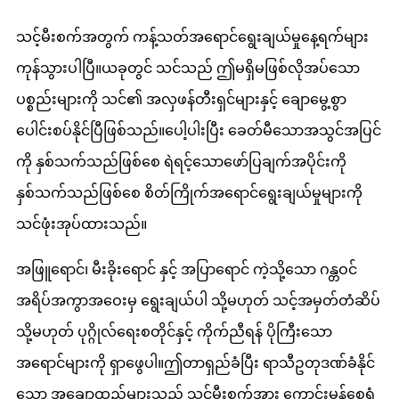
သင့်မီးစက်အတွက် ကန့်သတ်အရောင်ရွေးချယ်မှုနေ့ရက်များ
ကုန်သွားပါပြီ။ယခုတွင် သင်သည် ဤမရှိမဖြစ်လိုအပ်သော
ပစ္စည်းများကို သင်၏ အလှဖန်တီးရှင်များနှင့် ချောမွေ့စွာ
ပေါင်းစပ်နိုင်ပြီဖြစ်သည်။ပေါ့ပါးပြီး ခေတ်မီသောအသွင်အပြင်
ကို နှစ်သက်သည်ဖြစ်စေ ရဲရင့်သောဖော်ပြချက်အပိုင်းကို
နှစ်သက်သည်ဖြစ်စေ စိတ်ကြိုက်အရောင်ရွေးချယ်မှုများကို
သင်ဖုံးအုပ်ထားသည်။
အဖြူရောင်၊ မီးခိုးရောင် နှင့် အပြာရောင် ကဲ့သို့သော ဂန္တဝင်
အရိပ်အကွာအဝေးမှ ရွေးချယ်ပါ သို့မဟုတ် သင့်အမှတ်တံဆိပ်
သို့မဟုတ် ပုဂ္ဂိုလ်ရေးစတိုင်နှင့် ကိုက်ညီရန် ပိုကြီးသော
အရောင်များကို ရှာဖွေပါ။ဤတာရှည်ခံပြီး ရာသီဥတုဒဏ်ခံနိုင်
သော အချောထည်များသည် သင့်မီးစက်အား ကောင်းမွန်စေရုံ