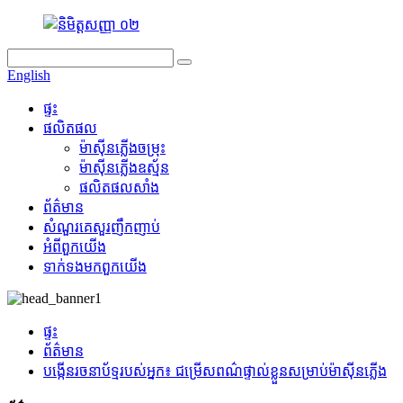
English
ផ្ទះ
ផលិតផល
ម៉ាស៊ីនភ្លើងចម្រុះ
ម៉ាស៊ីនភ្លើងឧស្ម័ន
ផលិតផលសាំង
ព័ត៌មាន
សំណួរគេសួរញឹកញាប់
អំពី​ពួក​យើង
ទាក់ទង​មក​ពួក​យើង
ផ្ទះ
ព័ត៌មាន
បង្កើនរចនាប័ទ្មរបស់អ្នក៖ ជម្រើសពណ៌ផ្ទាល់ខ្លួនសម្រាប់ម៉ាស៊ីនភ្លើង