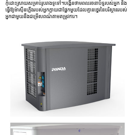
កុំដោះស្រាយសម្រាប់រូបរាងទូទៅ។បង្កើនថាមពលរចនាប័ទ្មរបស់អ្នក និង
ធ្វើឱ្យម៉ាស៊ីនភ្លើងរបស់អ្នកក្លាយជាផ្នែកមួយដែលគ្មានថ្នេរនៃបរិស្ថានរបស់
អ្នកជាមួយនឹងជម្រើសពណ៌តាមតម្រូវការ។