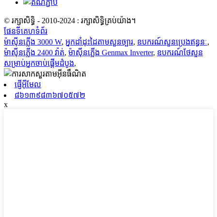
© រក្សាសិទ្ធិ - 2010-2024 : រក្សាសិទ្ធិគ្រប់យ៉ាង។
ផែនទីគេហទំព័រ
ម៉ាស៊ីនភ្លើង 3000 W
,
អ្នកដាំដុះដៃតាមសួនច្បារ
,
ឧបករណ៍សួនប្រេងឥន្ធនៈ
,
ម៉ាស៊ីនភ្លើង 2400 វ៉ាត់
,
ម៉ាស៊ីនភ្លើង Genmax Inverter
,
ឧបករណ៍ថែសួន
សម្រាប់អ្នកចាប់ផ្តើមដំបូង
,
ផ្ញើអ៊ីមែល
៨៦១៣៩៨៣៦៧០៥៧២
x