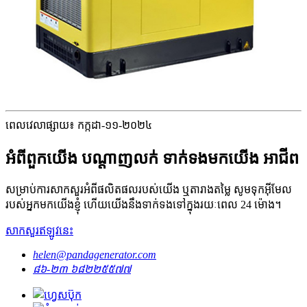
ពេលវេលាផ្សាយ៖ កក្កដា-១១-២០២៤
អំពីពួកយើង បណ្តាញលក់ ទាក់ទងមកយើង អាជីព
សម្រាប់ការសាកសួរអំពីផលិតផលរបស់យើង ឬតារាងតម្លៃ សូមទុកអ៊ីមែល
របស់អ្នកមកយើងខ្ញុំ ហើយយើងនឹងទាក់ទងទៅក្នុងរយៈពេល 24 ម៉ោង។
សាកសួរឥឡូវនេះ
helen@pandagenerator.com
៨៦-២៣ ៦៨២២៥៥៧៧