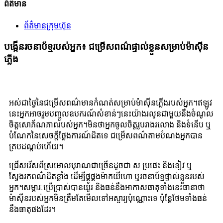
ព័ត៌មាន
ព័ត៌មានក្រុមហ៊ុន
បង្កើនរចនាប័ទ្មរបស់អ្នក៖ ជម្រើសពណ៌ផ្ទាល់ខ្លួនសម្រាប់ម៉ាស៊ីន
ភ្លើង
អស់ជាថ្ងៃនៃជម្រើសពណ៌មានកំណត់សម្រាប់ម៉ាស៊ីនភ្លើងរបស់អ្នក។ឥឡូវ
នេះអ្នកអាចរួមបញ្ចូលឧបករណ៍សំខាន់ៗនេះយ៉ាងរលូនជាមួយនឹងចំណូល
ចិត្តសោភ័ណភាពរបស់អ្នក។មិន​ថា​អ្នក​ចូលចិត្ត​រូបរាង​រលោង និង​ទំនើប ឬ​
បំណែក​នៃ​សេចក្តី​ថ្លែងការណ៍​ដិត​ទេ ជម្រើស​ពណ៌​តាម​បំណង​អ្នក​បាន​
គ្រប​ដណ្តប់​ហើយ។
ជ្រើសរើសពីស្រមោលបុរាណជាច្រើនដូចជា ស ប្រផេះ និងខៀវ ឬ
ស្វែងរកពណ៌ដិតខ្លាំង ដើម្បីផ្គូផ្គងម៉ាកយីហោ ឬរចនាប័ទ្មផ្ទាល់ខ្លួនរបស់
អ្នក។សម្ភារៈប្រើប្រាស់បានយូរ និងធន់នឹងអាកាសធាតុទាំងនេះធានាថា
ម៉ាស៊ីនរបស់អ្នកមិនត្រឹមតែមើលទៅអស្ចារ្យប៉ុណ្ណោះទេ ប៉ុន្តែថែមទាំងធន់
នឹងធាតុផងដែរ។