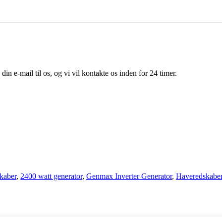
din e-mail til os, og vi vil kontakte os inden for 24 timer.
kaber
,
2400 watt generator
,
Genmax Inverter Generator
,
Haveredskaber