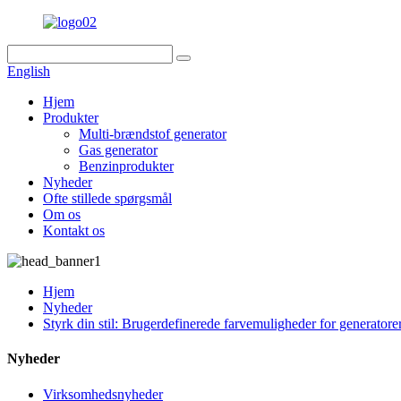
English
Hjem
Produkter
Multi-brændstof generator
Gas generator
Benzinprodukter
Nyheder
Ofte stillede spørgsmål
Om os
Kontakt os
Hjem
Nyheder
Styrk din stil: Brugerdefinerede farvemuligheder for generatore
Nyheder
Virksomhedsnyheder