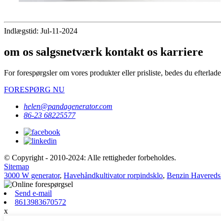
Indlægstid: Jul-11-2024
om os salgsnetværk kontakt os karriere
For forespørgsler om vores produkter eller prisliste, bedes du efterlade 
FORESPØRG NU
helen@pandagenerator.com
86-23 68225577
© Copyright - 2010-2024: Alle rettigheder forbeholdes.
Sitemap
3000 W generator
,
Havehåndkultivator rorpindsklo
,
Benzin Havereds
Send e-mail
8613983670572
x