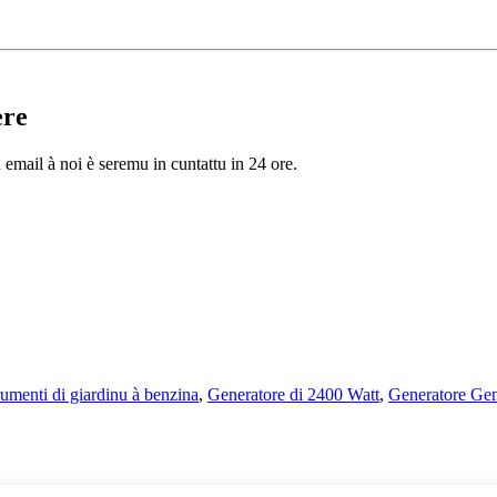
ere
u email à noi è seremu in cuntattu in 24 ore.
rumenti di giardinu à benzina
,
Generatore di 2400 Watt
,
Generatore Gen