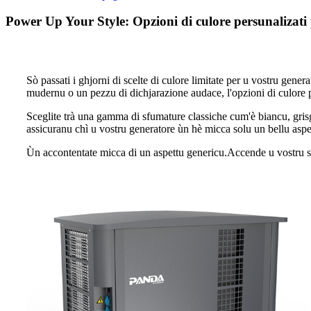
Power Up Your Style: Opzioni di culore persunalizati 
Sò passati i ghjorni di scelte di culore limitate per u vostru gene
mudernu o un pezzu di dichjarazione audace, l'opzioni di culore p
Sceglite trà una gamma di sfumature classiche cum'è biancu, grisgi
assicuranu chì u vostru generatore ùn hè micca solu un bellu aspet
Ùn accontentate micca di un aspettu genericu.Accende u vostru stil