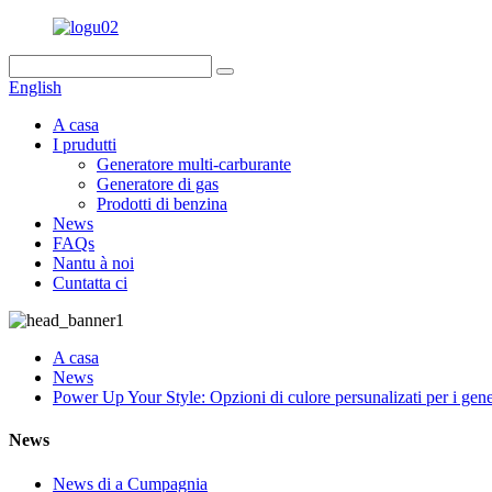
English
A casa
I prudutti
Generatore multi-carburante
Generatore di gas
Prodotti di benzina
News
FAQs
Nantu à noi
Cuntatta ci
A casa
News
Power Up Your Style: Opzioni di culore persunalizati per i gene
News
News di a Cumpagnia