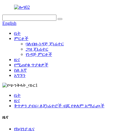
English
ቤት
ምርቶች
ባለብዙ-ነዳጅ ጀነሬተር
ጋዝ ጄኔሬተር
የነዳጅ ምርቶች
ዜና
የሚጠየቁ ጥያቄዎች
ስለ እኛ
አግኙን
ቤት
ዜና
ቅጥዎን ያብሩ፡ ለጄነሬተሮች ብጁ የቀለም አማራጮች
ዜና
የኩባንያ ዜና