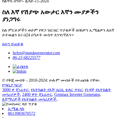
የልጥፍ ሰዓት፡- ጁላይ-11-2024
ስለ እኛ የሽያጭ አውታር እኛን ሙያዎችን
ያነጋግሩ
ስለ ምርቶቻችን ወይም የዋጋ ዝርዝር ጥያቄዎች እባክዎን ኢሜልዎን ለእኛ
ይተዉልን እና በ24 ሰዓታት ውስጥ እንገናኛለን።
አሁን ይጠይቁ
helen@pandagenerator.com
86-23 68225577
© የቅጂ መብት - 2010-2024: ሁሉም መብቶች የተጠበቁ ናቸው.
የጣቢያ ካርታ
3000 ዋ ጄነሬተር
,
የአትክልት የእጅ አርቢ ቲለር ጥፍር
,
የነዳጅ የአትክልት
መሳሪያዎች
,
2400 ዋት ጄኔሬተር
,
Genmax Inverter Generator
,
ለጀማሪዎች የአትክልት መሳሪያዎች
,
ኢሜል ላክ
8613983670572