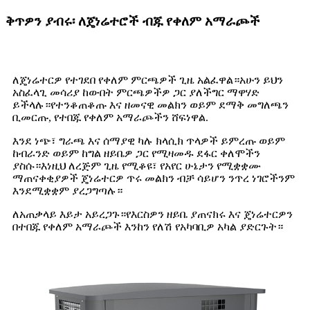
ቅጥዎን ያብሩ፡ ለጄነሬተሮች ብጁ የቀለም አማራጮች
ለጄነሬተርዎ የተገደበ የቀለም ምርጫዎች ጊዜ አልፈዋል።አሁን ይህን
አስፈላጊ መሳሪያ ከውበት ምርጫዎችዎ ጋር ያለችግር ማዋሃድ
ይችላሉ።የተንቆጠቆጡ እና ዘመናዊ መልክን ወይም ደማቅ መግለጫን
ቢመርጡ, የተበጁ የቀለም አማራጮችን ሸፍነዋል.
እንደ ነጭ፣ ግራጫ እና ሰማያዊ ካሉ ክላሲክ ጥላዎች ይምረጡ ወይም
ከብራንድ ወይም ከግል ዘይቤዎ ጋር የሚዛመዱ ደፋር ቀለሞችን
ያስሱ።እነዚህ ለረጅም ጊዜ የሚቆዩ፣ የአየር ሁኔታን የሚቋቋሙ
ማጠናቀቂያዎች ጄነሬተርዎ ጥሩ መልክን ብቻ ሳይሆን ንጥረ ነገሮችንም
እንደሚቋቋም ያረጋግጣሉ።
ለአጠቃላይ እይታ አይረጋጉ።የእርስዎን ዘይቤ ያጠናክሩ እና ጄነሬተርዎን
በተበጁ የቀለም አማራጮች እንከን የለሽ የአካባቢዎ አካል ያድርጉት።